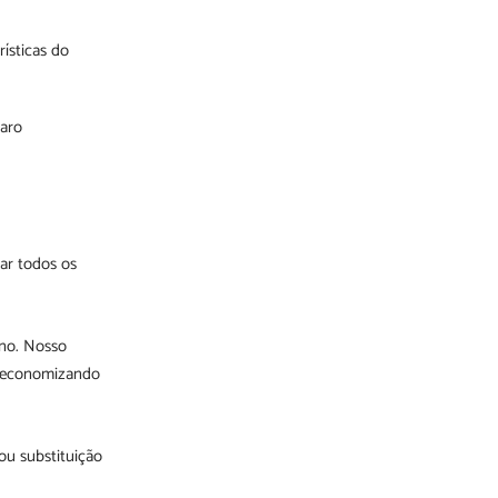
ísticas do
paro
nar todos os
no. Nosso
e economizando
ou substituição