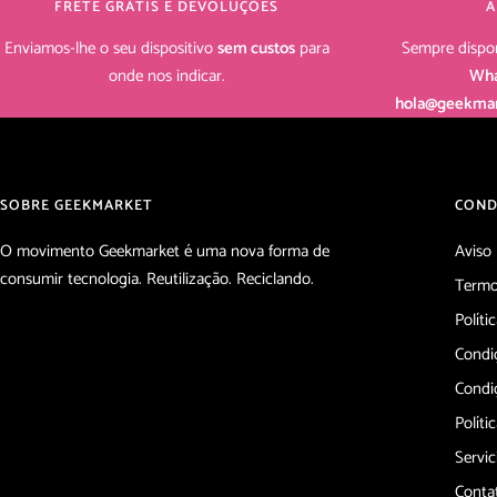
FRETE GRÁTIS E DEVOLUÇÕES
A
Enviamos-lhe o seu dispositivo
sem custos
para
Sempre dispon
onde nos indicar.
Wha
hola@geekmar
SOBRE GEEKMARKET
COND
O movimento Geekmarket é uma nova forma de
Aviso 
consumir tecnologia. Reutilização. Reciclando.
Termo
Políti
Condi
Condi
Políti
Servic
Conta