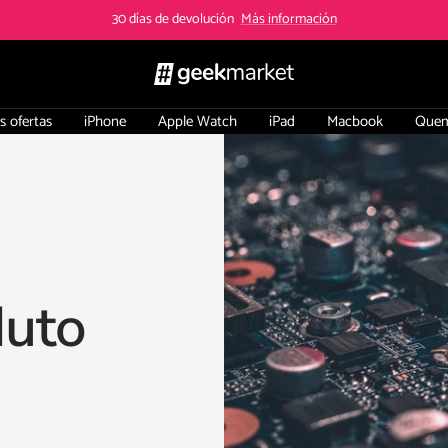
30 días de devolución
Más información
GeekMarket
s ofertas
iPhone
Apple Watch
iPad
Macbook
Quem
duto