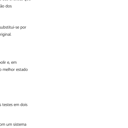
ção dos
substitui-se por
iginal.
olir e, em
no melhor estado
s testes em dois
com um sistema