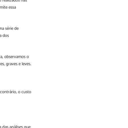
o realizados nas
smite essa
ma série de
ia dos
ca, observamos o
s, graves e leves.
 contrário, o custo
 das análises que