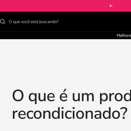
Pular
Anterior
para
o
conteúdo
Melhore
O que é um pro
recondicionado?