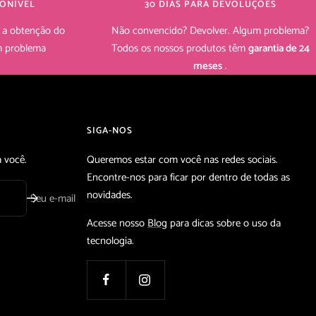
ONÍVEL
30 DIAS PARA DEVOLUÇÕES
 a obtenção do
Não convencido? Devolver. Algum problema?
um problema
Todos os nossos produtos têm
garantia de 24
meses
.
SIGA-NOS
 você.
Queremos estar com você nas redes sociais.
Encontre-nos para ficar por dentro de todas as
novidades.
Seu e-mail
Acesse nosso
Blog
para dicas sobre o uso da
tecnologia.