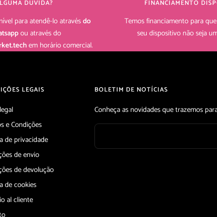
LGUMA DUVIDA?
FINANCIAMENTO DISP
ível para atendê-lo através
do
Temos financiamento para que
tsapp
ou através do
seu dispositivo não seja 
ket.tech
em horário comercial.
IÇÕES LEGAIS
BOLETIM DE NOTÍCIAS
legal
Conheça as novidades que trazemos para
s e Condições
ca de privacidade
ções de envio
ções de devolução
ca de cookies
io al cliente
to