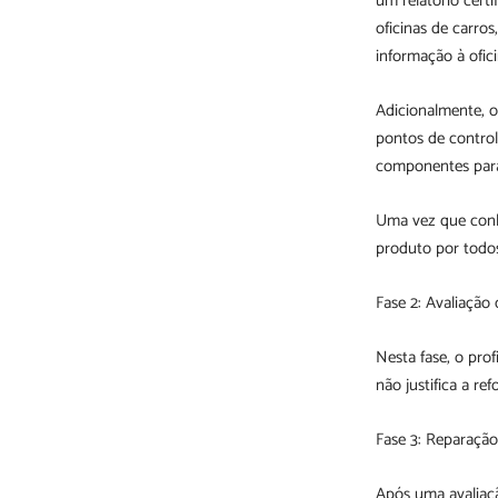
um relatório cert
oficinas de carro
informação à ofici
Adicionalmente, 
pontos de control
componentes par
Uma vez que conhe
produto por todos
Fase 2: Avaliação
Nesta fase, o prof
não justifica a r
Fase 3: Reparação
Após uma avaliaçã