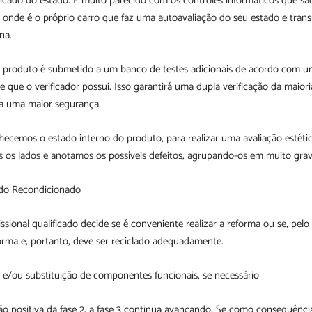
ificado do estado. É muito parecido com os controles informáticos que sã
s, onde é o próprio carro que faz uma autoavaliação do seu estado e tran
na.
o produto é submetido a um banco de testes adicionais de acordo com u
e que o verificador possui. Isso garantirá uma dupla verificação da maior
a uma maior segurança.
cemos o estado interno do produto, para realizar uma avaliação estéti
 os lados e anotamos os possíveis defeitos, agrupando-os em muito grave
 do Recondicionado
issional qualificado decide se é conveniente realizar a reforma ou se, pelo
eforma e, portanto, deve ser reciclado adequadamente.
 e/ou substituição de componentes funcionais, se necessário
o positiva da fase 2, a fase 3 continua avançando. Se como consequência