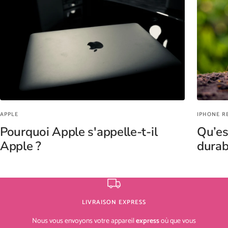
APPLE
IPHONE R
Pourquoi Apple s'appelle-t-il
Qu’es
Apple ?
durab
LIVRAISON EXPRESS
Nous vous envoyons votre appareil
express
où que vous