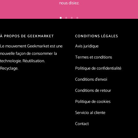
nous disiez.
Aller
Aller
Aller
Aller
au
au
au
au
slide
slide
slide
slide
À PROPOS DE GEEKMARKET
CONDITIONS LÉGALES
1
2
3
4
Le mouvement Geekmarket est une
Avis juridique
nouvelle façon de consommer la
Termes et conditions
technologie. Réutilisation.
Recyclage.
Politique de confidentialité
Conditions d'envoi
Conditions de retour
Politique de cookies
Servicio al cliente
Contact